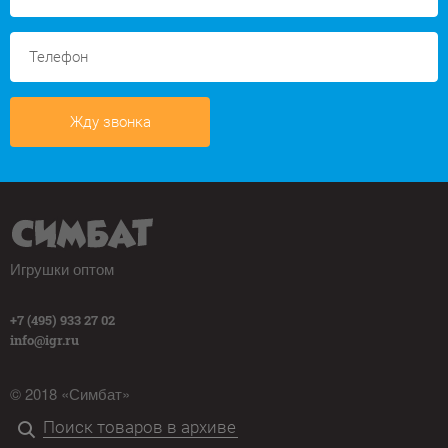
Жду звонка
Игрушки оптом
+7 (495) 933 27 02
info@igr.ru
© 2018 «Симбат»