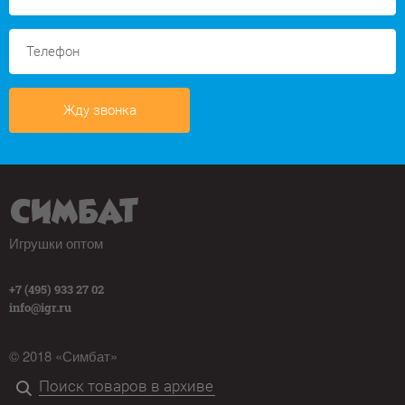
Жду звонка
Игрушки оптом
+7 (495) 933 27 02
info@igr.ru
© 2018 «Симбат»