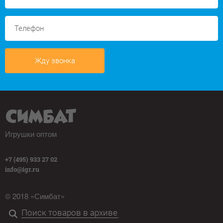
Жду звонка
Игрушки оптом
+7 (495) 933 27 02
info@igr.ru
© 2018 «Симбат»