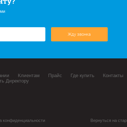
нту?
ами
Жду звонка
ании
Клиентам
Прайс
Где купить
Контакты
ть Директору
а конфиденциальности
Вернуться на стар