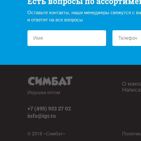
Есть вопросы по ассортиме
Оставьте контакты, наши менеджеры свяжутся с в
и ответят на все вопросы
О комп
Написа
Игрушки оптом
+7 (495) 933 27 02
info@igr.ru
© 2018 «Симбат»
Политик