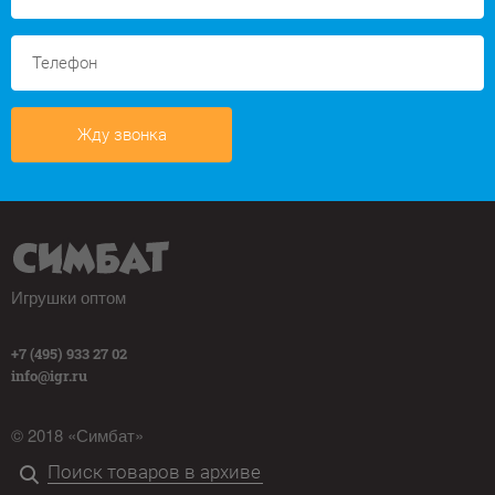
Жду звонка
Игрушки оптом
+7 (495) 933 27 02
info@igr.ru
© 2018 «Симбат»