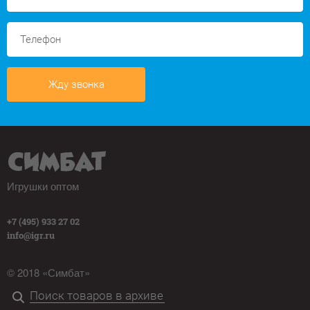
Жду звонка
Игрушки оптом
+7 (495) 933 27 02
info@igr.ru
© 2018 «Симбат»