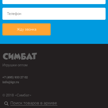
Жду звонка
Игрушки оптом
+7 (495) 933 27 02
info@igr.ru
© 2018 «Симбат»