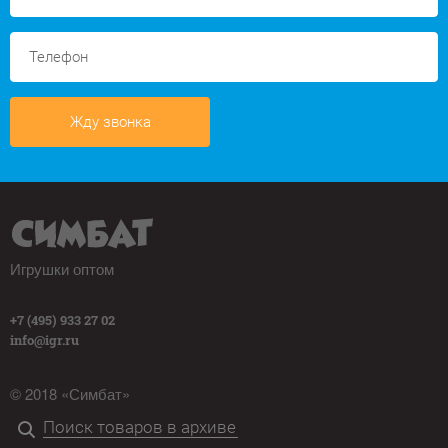
Жду звонка
Игрушки оптом
+7 (495) 933 27 02
info@igr.ru
© 2018 «Симбат»