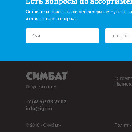
Есть вопросы по ассортиме
Оставьте контакты, наши менеджеры свяжутся с в
и ответят на все вопросы
О комп
Написа
Игрушки оптом
+7 (495) 933 27 02
info@igr.ru
© 2018 «Симбат»
Политик