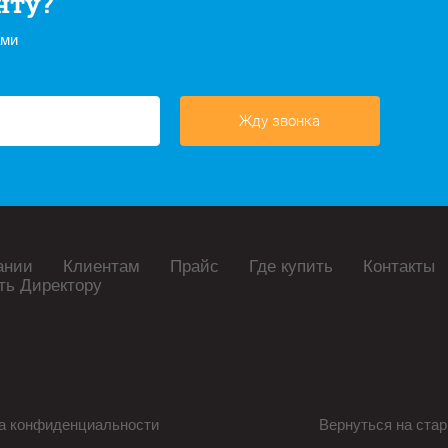
нту?
ами
Жду звонка
ании
Клиентам
Прайс
Где купить
Контакты
ть Директору
а конфиденциальности
Вернуться на стар