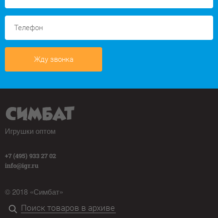
Жду звонка
Игрушки оптом
+7 (495) 933 27 02
info@igr.ru
© 2018 «Симбат»