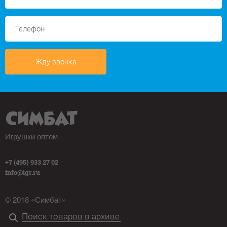
Жду звонка
Игрушки оптом
+7 (495) 933 27 02
info@igr.ru
© 2018 «Симбат»