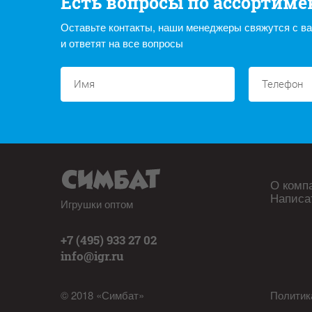
Есть вопросы по ассортиме
Оставьте контакты, наши менеджеры свяжутся с в
и ответят на все вопросы
О комп
Написа
Игрушки оптом
+7 (495) 933 27 02
info@igr.ru
© 2018 «Симбат»
Политик