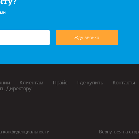
нту?
ами
Жду звонка
ании
Клиентам
Прайс
Где купить
Контакты
ть Директору
а конфиденциальности
Вернуться на стар