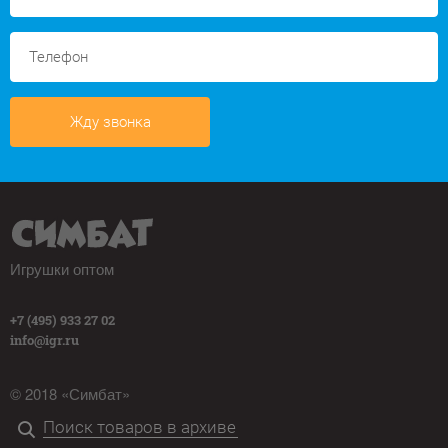
Жду звонка
Игрушки оптом
+7 (495) 933 27 02
info@igr.ru
© 2018 «Симбат»