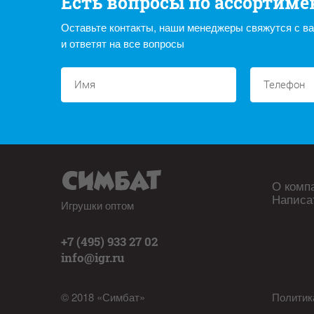
Есть вопросы по ассортиме
Оставьте контакты, наши менеджеры свяжутся с в
и ответят на все вопросы
О комп
Написа
Игрушки оптом
+7 (495) 933 27 02
info@igr.ru
© 2018 «Симбат»
Политик