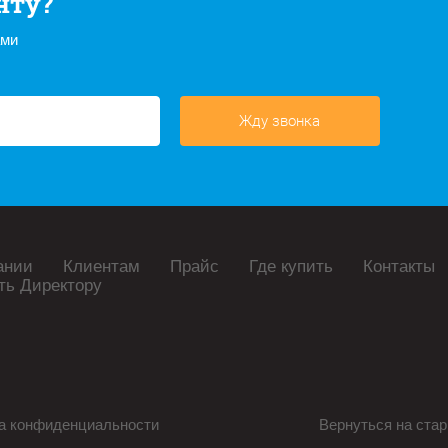
нту?
ами
Жду звонка
ании
Клиентам
Прайс
Где купить
Контакты
ть Директору
а конфиденциальности
Вернуться на стар