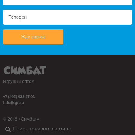
Жду звонка
Игрушки оптом
+7 (495) 933 27 02
info@igr.ru
© 2018 «Симбат»