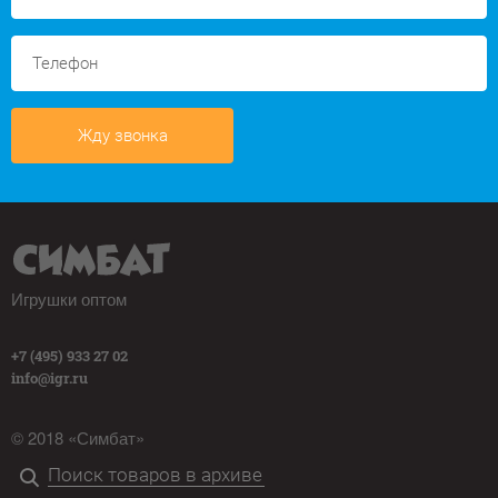
Жду звонка
Игрушки оптом
+7 (495) 933 27 02
info@igr.ru
© 2018 «Симбат»