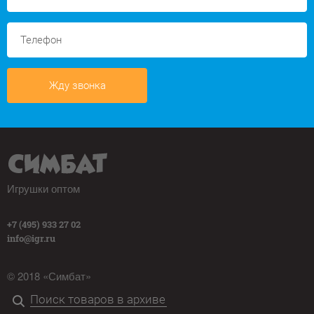
Жду звонка
Игрушки оптом
+7 (495) 933 27 02
info@igr.ru
© 2018 «Симбат»