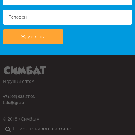
Жду звонка
Игрушки оптом
+7 (495) 933 27 02
info@igr.ru
© 2018 «Симбат»