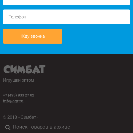
Жду звонка
Игрушки оптом
+7 (495) 933 27 02
info@igr.ru
© 2018 «Симбат»