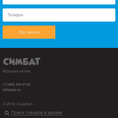
Жду звонка
Игрушки оптом
+7 (495) 933 27 02
info@igr.ru
© 2018 «Симбат»