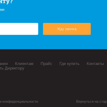
нту?
ами
Жду звонка
ании
Клиентам
Прайс
Где купить
Контакты
ть Директору
а конфиденциальности
Вернуться на стар