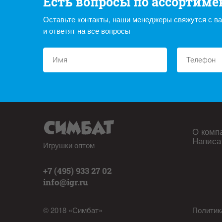
Есть вопросы по ассортиме
Оставьте контакты, наши менеджеры свяжутся с в
и ответят на все вопросы
О комп
Написа
Игрушки оптом
+7 (495) 933 27 02
info@igr.ru
© 2018 «Симбат»
Политик