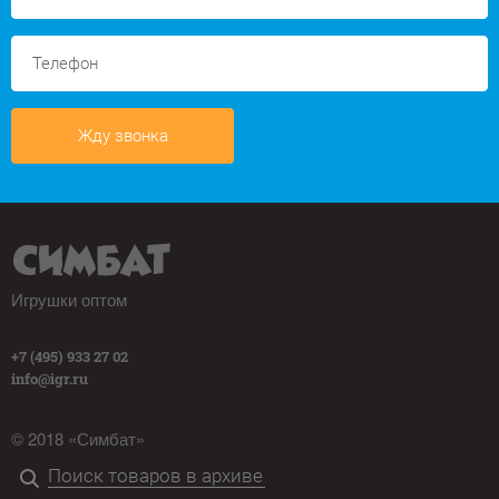
Жду звонка
Игрушки оптом
+7 (495) 933 27 02
info@igr.ru
© 2018 «Симбат»