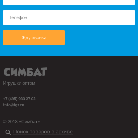
Жду звонка
Игрушки оптом
+7 (495) 933 27 02
info@igr.ru
© 2018 «Симбат»