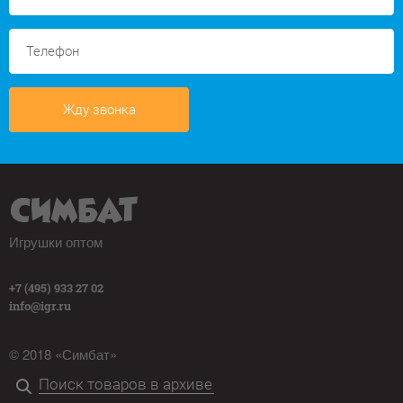
Жду звонка
Игрушки оптом
+7 (495) 933 27 02
info@igr.ru
© 2018 «Симбат»