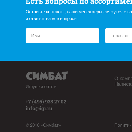
Есть вопросы по ассортиме
Оставьте контакты, наши менеджеры свяжутся с в
и ответят на все вопросы
О комп
Написа
Игрушки оптом
+7 (495) 933 27 02
info@igr.ru
© 2018 «Симбат»
Политик