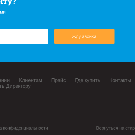
нту?
ами
Жду звонка
ании
Клиентам
Прайс
Где купить
Контакты
ть Директору
а конфиденциальности
Вернуться на стар