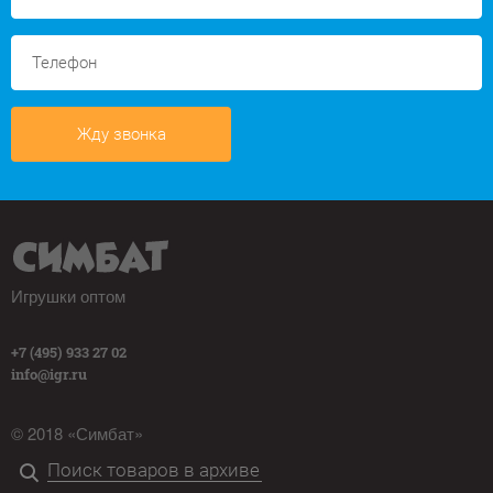
Жду звонка
Игрушки оптом
+7 (495) 933 27 02
info@igr.ru
© 2018 «Симбат»