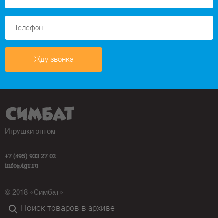
Жду звонка
Игрушки оптом
+7 (495) 933 27 02
info@igr.ru
© 2018 «Симбат»