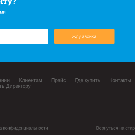
нту?
ами
Жду звонка
ании
Клиентам
Прайс
Где купить
Контакты
ть Директору
а конфиденциальности
Вернуться на стар