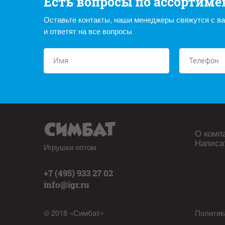
Есть вопросы по ассортиме
Оставьте контакты, наши менеджеры свяжутся с в
и ответят на все вопросы
О комп
Написа
Игрушки оптом
+7 (495) 933 27 02
info@igr.ru
© 2018 «Симбат»
Политик