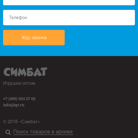
Жду звонка
Игрушки оптом
+7 (495) 933 27 02
info@igr.ru
© 2018 «Симбат»