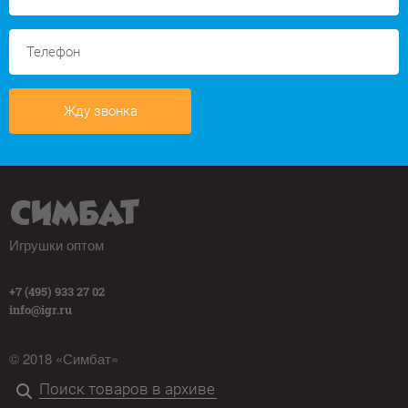
Жду звонка
Игрушки оптом
+7 (495) 933 27 02
info@igr.ru
© 2018 «Симбат»