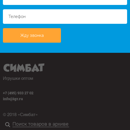
Жду звонка
Игрушки оптом
+7 (495) 933 27 02
info@igr.ru
© 2018 «Симбат»