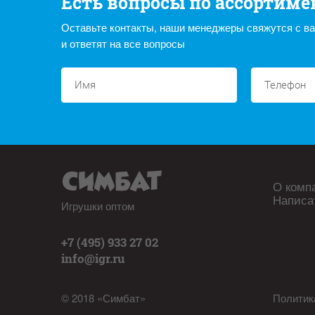
Есть вопросы по ассортиме
Оставьте контакты, наши менеджеры свяжутся с в
и ответят на все вопросы
О комп
Написа
Игрушки оптом
+7 (495) 933 27 02
info@igr.ru
© 2018 «Симбат»
Политик