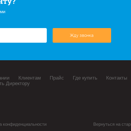
нту?
ами
Жду звонка
ании
Клиентам
Прайс
Где купить
Контакты
ть Директору
а конфиденциальности
Вернуться на стар