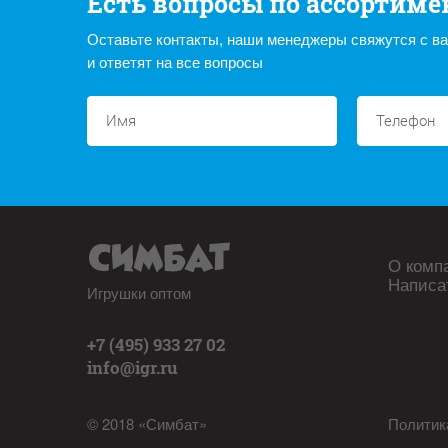
Есть вопросы по ассортиме
Оставьте контакты, наши менеджеры свяжутся с в
и ответят на все вопросы
О комп
Написа
Игрушки оптом
+7 (495) 933 27 02
info@igr.ru
© 2018 «Симбат»
Политик