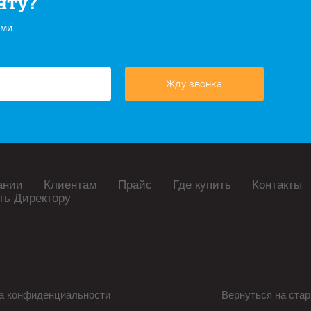
нту?
ами
Жду звонка
ании
Клиентам
Прайс
Где купить
Контакты
ть Директору
а конфиденциальности
Вернуться на стар