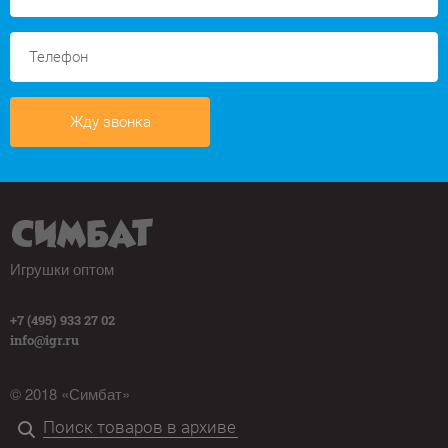
Жду звонка
Игрушки оптом
+7 (495) 933 27 02
info@igr.ru
© 2018 «Симбат»