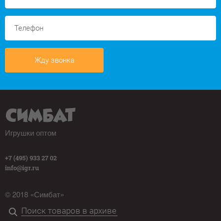
Жду звонка
Игрушки оптом
+7 (495) 933 27 02
info@igr.ru
© 2018 «Симбат»