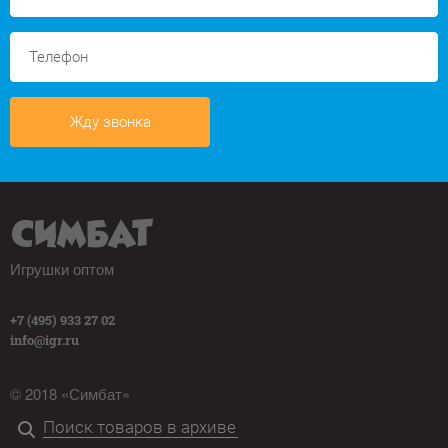
Жду звонка
Игрушки оптом
+7 (495) 933 27 02
info@igr.ru
© 2018 «Симбат»