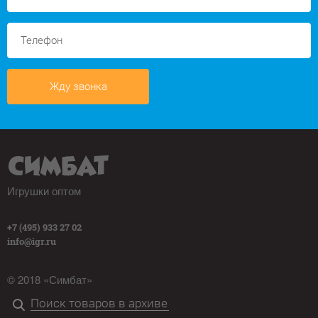
Жду звонка
Игрушки оптом
+7 (495) 933 27 02
info@igr.ru
© 2018 «Симбат»