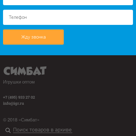
Жду звонка
Игрушки оптом
+7 (495) 933 27 02
info@igr.ru
© 2018 «Симбат»