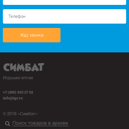
Жду звонка
Игрушки оптом
+7 (495) 933 27 02
info@igr.ru
© 2018 «Симбат»