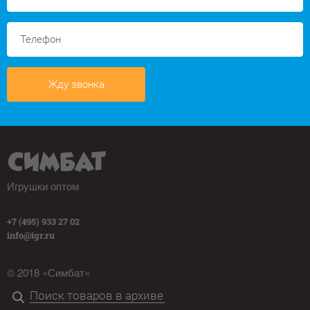
Жду звонка
Игрушки оптом
+7 (495) 933 27 02
info@igr.ru
© 2018 «Симбат»