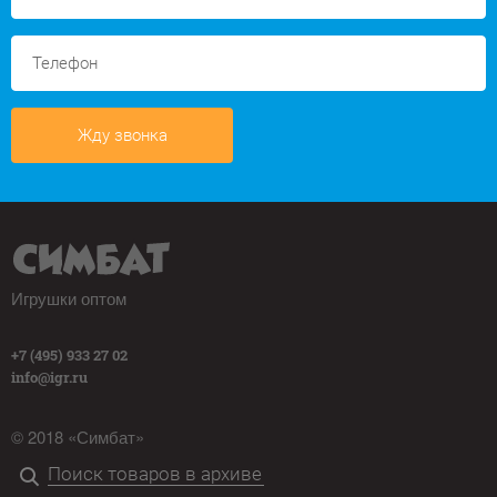
Жду звонка
Игрушки оптом
+7 (495) 933 27 02
info@igr.ru
© 2018 «Симбат»