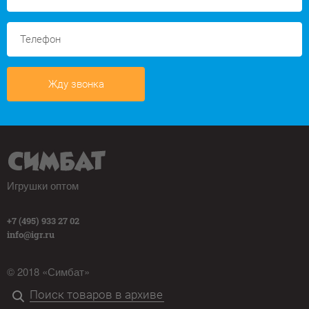
Жду звонка
Игрушки оптом
+7 (495) 933 27 02
info@igr.ru
© 2018 «Симбат»