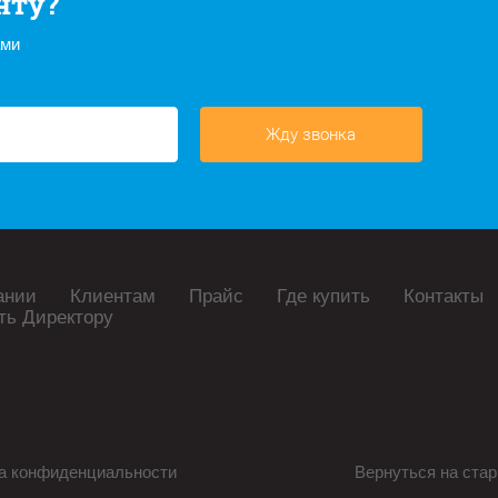
нту?
ами
Жду звонка
ании
Клиентам
Прайс
Где купить
Контакты
ть Директору
а конфиденциальности
Вернуться на стар