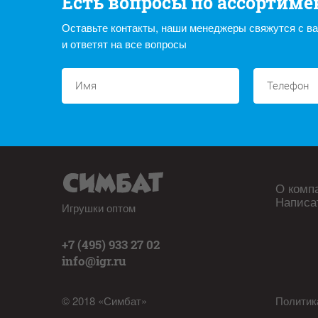
Есть вопросы по ассортиме
Оставьте контакты, наши менеджеры свяжутся с в
и ответят на все вопросы
О комп
Написа
Игрушки оптом
+7 (495) 933 27 02
info@igr.ru
© 2018 «Симбат»
Политик