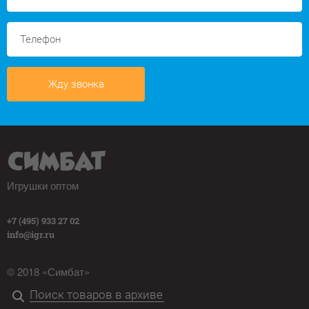
Жду звонка
Игрушки оптом
+7 (495) 933 27 02
info@igr.ru
© 2018 «Симбат»