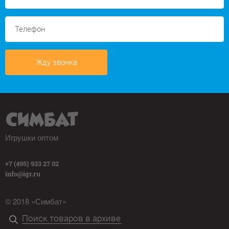
Жду звонка
Игрушки оптом
+7 (495) 933 27 02
info@igr.ru
© 2018 «Симбат»