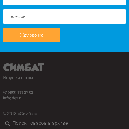
Жду звонка
Игрушки оптом
+7 (495) 933 27 02
info@igr.ru
© 2018 «Симбат»