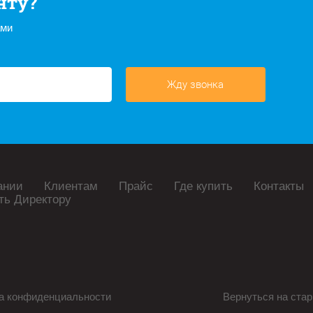
нту?
ами
Жду звонка
ании
Клиентам
Прайс
Где купить
Контакты
ть Директору
а конфиденциальности
Вернуться на стар