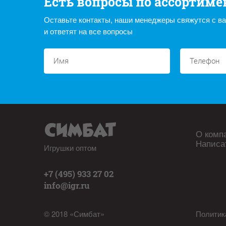
Есть вопросы по ассортиме
Оставьте контакты, наши менеджеры свяжутся с в
и ответят на все вопросы
О комп
Написа
Игрушки оптом
+7 (495) 933 27 02
info@igr.ru
© 2018 «Симбат»
Политик