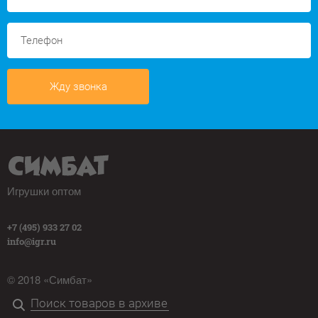
Жду звонка
Игрушки оптом
+7 (495) 933 27 02
info@igr.ru
© 2018 «Симбат»