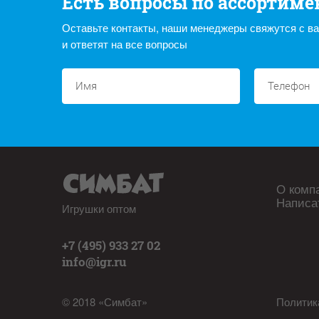
Есть вопросы по ассортиме
Оставьте контакты, наши менеджеры свяжутся с в
и ответят на все вопросы
О комп
Написа
Игрушки оптом
+7 (495) 933 27 02
info@igr.ru
© 2018 «Симбат»
Политик