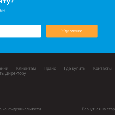
нту?
ами
Жду звонка
ании
Клиентам
Прайс
Где купить
Контакты
ть Директору
а конфиденциальности
Вернуться на стар