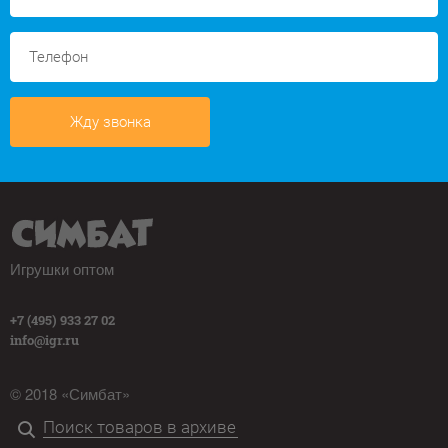
Жду звонка
Игрушки оптом
+7 (495) 933 27 02
info@igr.ru
© 2018 «Симбат»